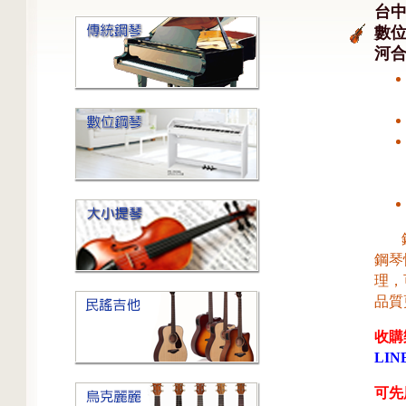
台中
數位
河合
鋼琴
鋼琴
理，
品質
收購
LINE
可先用