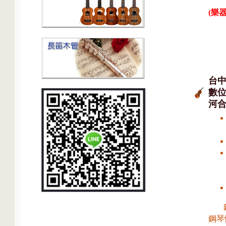
(樂器
台中
數位
河合
鋼琴
鋼琴