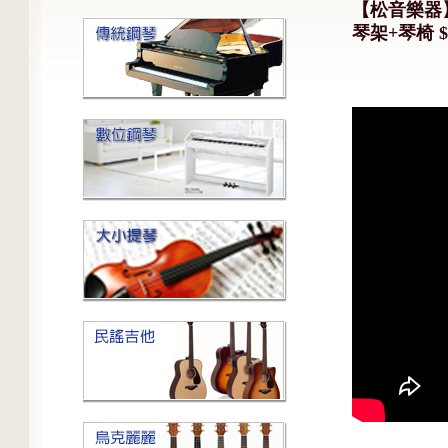
【松音樂器】R
琴架+琴椅 $2