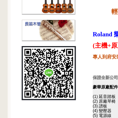
輕
Roland
(主機+原
專人到府安
保證全新公司
豪華原廠配件
(1) 延音踏板
(2) 原廠琴椅
(3) 譜板
(4) 變壓器
(5) 電源線