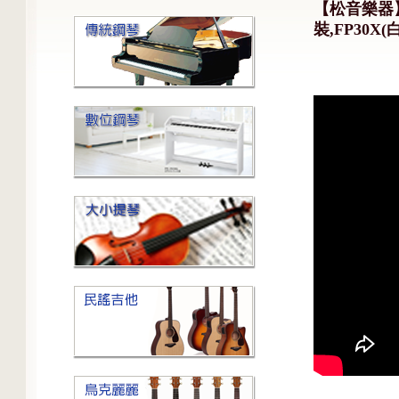
【松音樂器】R
裝,FP30X(