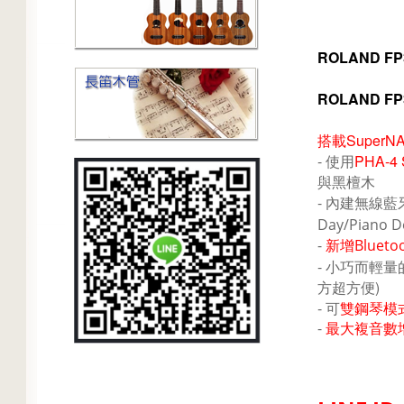
ROLAND FP3
ROLAND F
搭載SuperN
- 使用
PHA-
與黑檀木
- 內建無線藍
Day/Piano D
-
新增Blueto
- 小巧而輕
方超方便)
- 可
雙鋼琴模
-
最大複音數增