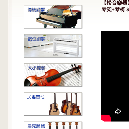
【松音樂器】R
琴架+琴椅 $2