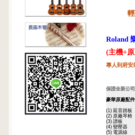
輕
Roland
(主機+原
專人到府安
保證全新公司
豪華原廠配件
(1) 延音踏板
(2) 原廠琴椅
(3) 譜板
(4) 變壓器
(5) 電源線