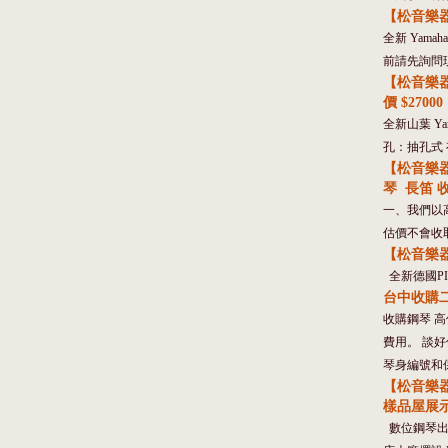
【松音樂器】
全新 Yamah
前請先詢問現貨
【松音樂器
價 $27000
全新山葉 Ya
孔：抽孔式 
【松音樂器
琴 長笛 收
一、我們以
估價不會收取
【松音樂器】
全新德國PIR
台中收購二手
收購鋼琴 
費用。 談
琴身編號和保
【松音樂
樣品屋展
數位鋼琴出