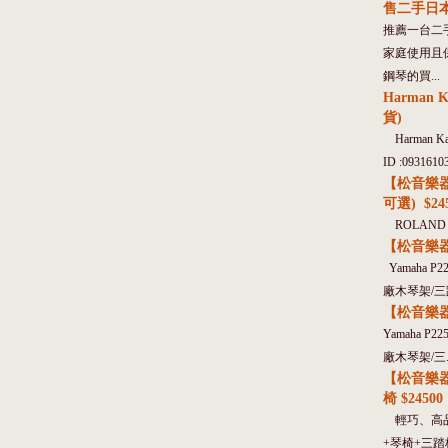
售二手日本原
推薦一台二手
家庭使用且
鋼琴的買...
Harman 
貨)
Harman K
ID :09316103
【松音樂器】
可選) $24
ROLAND F
【松音樂器】
Yamaha P
廠木琴架/三踏
【松音樂器】
Yamaha P
廠木琴架/三..
【松音樂器】
椅 $24500
輕巧、高品質的
+琴椅+三踏板