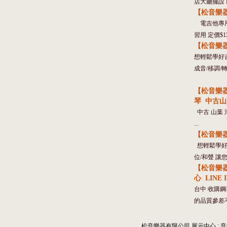
店大廳擺設 LI
【松音樂器
電吉他專用
習用 定價$1
【松音樂器
想輕鬆學好吉
成音/移調/轉
【松音樂器
琴 中古山葉
中古 山葉 河
...
【松音樂
想輕鬆學好鋼
位/和聲 讓您
【松音樂
心 LINE I
台中 收購鋼
的品質參差
松音樂器有限公司 展示中心 : 